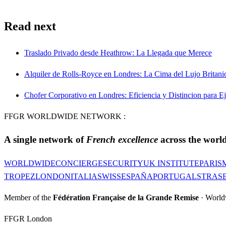
Read next
Traslado Privado desde Heathrow: La Llegada que Merece
Alquiler de Rolls-Royce en Londres: La Cima del Lujo Britani
Chofer Corporativo en Londres: Eficiencia y Distincion para E
FFGR WORLDWIDE NETWORK :
A single network of
French excellence
across the world
WORLDWIDE
CONCIERGE
SECURITY
UK INSTITUTE
PARIS
TROPEZ
LONDON
ITALIA
SWISS
ESPAÑA
PORTUGAL
STRAS
Member of the
Fédération Française de la Grande Remise
· World
FFGR London