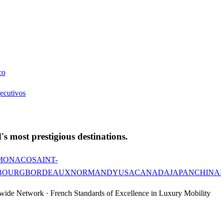
co
jecutivos
's most prestigious destinations.
MONACO
SAINT-
BOURG
BORDEAUX
NORMANDY
USA
CANADA
JAPAN
CHINA
wide Network · French Standards of Excellence in Luxury Mobility