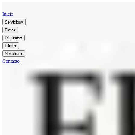
FFGR
LONDON · UK
Inicio
Servicios
▾
Flota
▾
Destinos
▾
Films
▾
Nosotros
▾
Contacto
ES