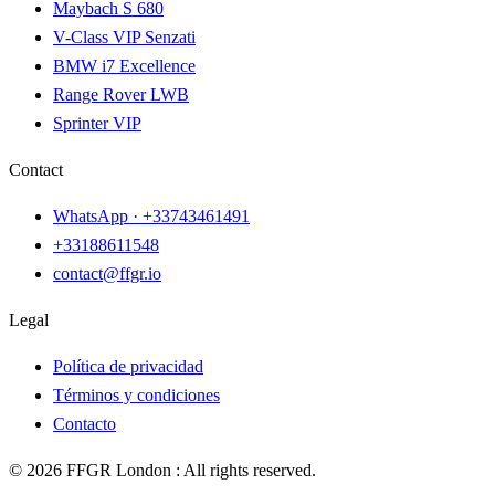
Maybach S 680
V-Class VIP Senzati
BMW i7 Excellence
Range Rover LWB
Sprinter VIP
Contact
WhatsApp ·
+33743461491
+33188611548
contact@ffgr.io
Legal
Política de privacidad
Términos y condiciones
Contacto
©
2026
FFGR London :
All rights reserved.