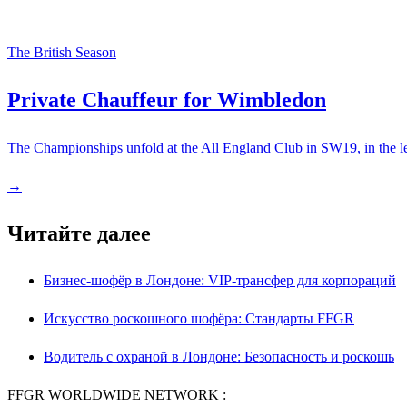
The British Season
Private Chauffeur for Wimbledon
The Championships unfold at the All England Club in SW19, in the lea
→
Читайте далее
Бизнес-шофёр в Лондоне: VIP-трансфер для корпораций
Искусство роскошного шофёра: Стандарты FFGR
Водитель с охраной в Лондоне: Безопасность и роскошь
FFGR WORLDWIDE NETWORK :