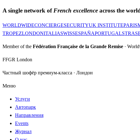
A single network of
French excellence
across the world
WORLDWIDE
CONCIERGE
SECURITY
UK INSTITUTE
PARIS
TROPEZ
LONDON
ITALIA
SWISS
ESPAÑA
PORTUGAL
STRAS
Member of the
Fédération Française de la Grande Remise
· World
FFGR London
Частный шофёр премиум-класса · Лондон
Меню
Услуги
Автопарк
Направления
Events
Журнал
О нас