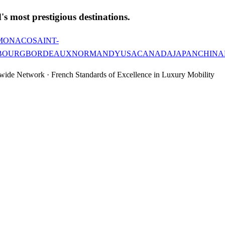
's most prestigious destinations.
MONACO
SAINT-
BOURG
BORDEAUX
NORMANDY
USA
CANADA
JAPAN
CHINA
wide Network · French Standards of Excellence in Luxury Mobility