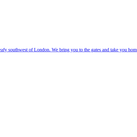
fy southwest of London. We bring you to the gates and take you home l