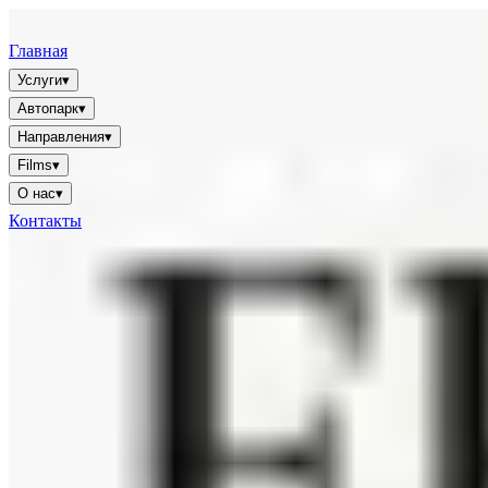
FFGR
LONDON · UK
Главная
Услуги
▾
Автопарк
▾
Направления
▾
Films
▾
О нас
▾
Контакты
🇷🇺
RU