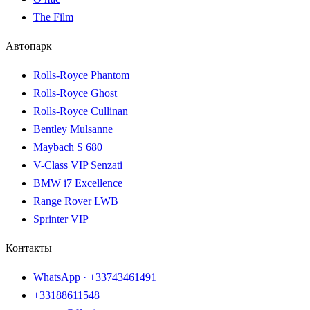
The Film
Автопарк
Rolls-Royce Phantom
Rolls-Royce Ghost
Rolls-Royce Cullinan
Bentley Mulsanne
Maybach S 680
V-Class VIP Senzati
BMW i7 Excellence
Range Rover LWB
Sprinter VIP
Контакты
WhatsApp ·
+33743461491
+33188611548