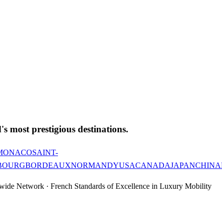
's most prestigious destinations.
MONACO
SAINT-
BOURG
BORDEAUX
NORMANDY
USA
CANADA
JAPAN
CHINA
wide Network · French Standards of Excellence in Luxury Mobility