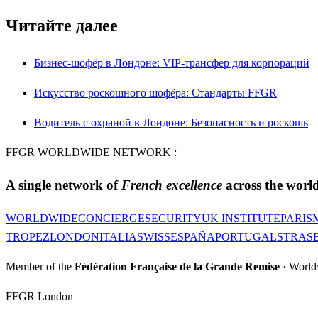
Читайте далее
Бизнес-шофёр в Лондоне: VIP-трансфер для корпораций
Искусство роскошного шофёра: Стандарты FFGR
Водитель с охраной в Лондоне: Безопасность и роскошь
FFGR WORLDWIDE NETWORK :
A single network of
French excellence
across the world
WORLDWIDE
CONCIERGE
SECURITY
UK INSTITUTE
PARIS
TROPEZ
LONDON
ITALIA
SWISS
ESPAÑA
PORTUGAL
STRAS
Member of the
Fédération Française de la Grande Remise
· World
FFGR London