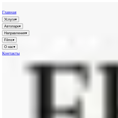
FFGR
LONDON · UK
Главная
Услуги
▾
Автопарк
▾
Направления
▾
Films
▾
О нас
▾
Контакты
🇷🇺
RU