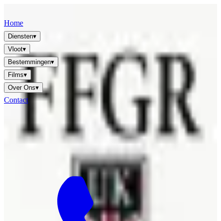
FFGR
LONDON · UK
Home
Diensten
▾
Vloot
▾
Bestemmingen
▾
Films
▾
Over Ons
▾
Contact
NL