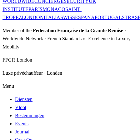
WORLDWIDE
CONCIERGE
SECURITY
UK
INSTITUTE
PARIS
MONACO
SAINT-
TROPEZ
LONDON
ITALIA
SWISS
ESPAÑA
PORTUGAL
STRAS
Member of the
Fédération Française de la Grande Remise
·
Worldwide Network · French Standards of Excellence in Luxury
Mobility
FFGR London
Luxe privéchauffeur · Londen
Menu
Diensten
Vloot
Bestemmingen
Events
Journal
Over Ons