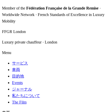
Member of the
Fédération Française de la Grande Remise
·
Worldwide Network · French Standards of Excellence in Luxury
Mobility
FFGR London
Luxury private chauffeur · London
Menu
サービス
車両
目的地
Events
ジャーナル
私たちについて
The Film