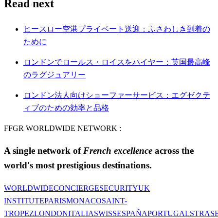
Read next
ヒースロー空港プライベート送迎：ふさわしき到着の
ために
ロンドンでロールス・ロイスをハイヤー：英国最高峰
のラグジュアリー
ロンドン法人向けショーファーサービス：エグゼクテ
ィブのための効率と品格
FFGR WORLDWIDE NETWORK :
A single network of
French excellence
across the
world's most prestigious destinations.
WORLDWIDE
CONCIERGE
SECURITY
UK
INSTITUTE
PARIS
MONACO
SAINT-
TROPEZ
LONDON
ITALIA
SWISS
ESPAÑA
PORTUGAL
STRAS