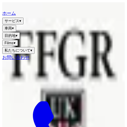
FFGR
LONDON · UK
ホーム
サービス
▾
車両
▾
目的地
▾
Films
▾
私たちについて
▾
お問い合わせ
JA