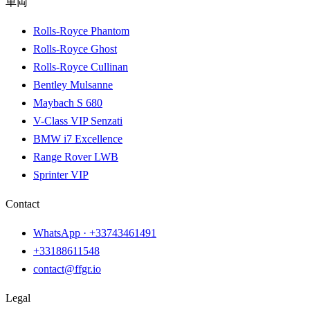
車両
Rolls-Royce Phantom
Rolls-Royce Ghost
Rolls-Royce Cullinan
Bentley Mulsanne
Maybach S 680
V-Class VIP Senzati
BMW i7 Excellence
Range Rover LWB
Sprinter VIP
Contact
WhatsApp ·
+33743461491
+33188611548
contact@ffgr.io
Legal