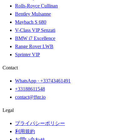
Rolls-Royce Cullinan
Bentley Mulsanne
Maybach S 680
V-Class VIP Senzati
BMW i7 Excellence
Range Rover LWB
Sprinter VIP
Contact
WhatsApp ·
+33743461491
+33188611548
contact@ffgr.io
Legal
プライバシーポリシー
利用規約
お問い合わせ