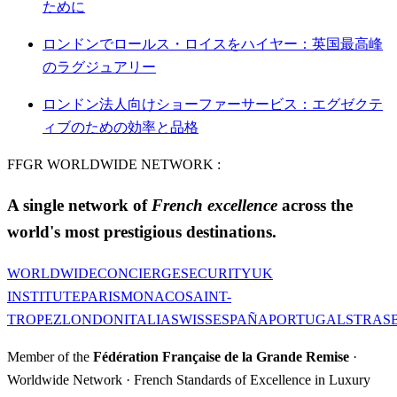
ために
ロンドンでロールス・ロイスをハイヤー：英国最高峰
のラグジュアリー
ロンドン法人向けショーファーサービス：エグゼクテ
ィブのための効率と品格
FFGR WORLDWIDE NETWORK :
A single network of
French excellence
across the
world's most prestigious destinations.
WORLDWIDE
CONCIERGE
SECURITY
UK
INSTITUTE
PARIS
MONACO
SAINT-
TROPEZ
LONDON
ITALIA
SWISS
ESPAÑA
PORTUGAL
STRAS
Member of the
Fédération Française de la Grande Remise
·
Worldwide Network · French Standards of Excellence in Luxury