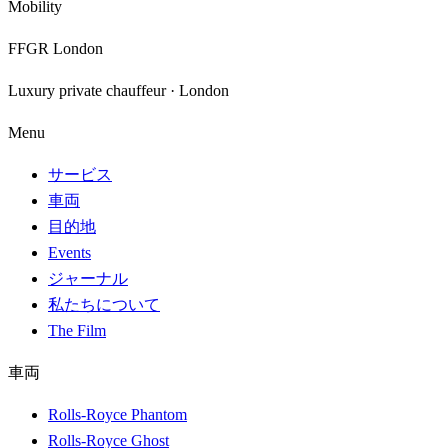
Mobility
FFGR London
Luxury private chauffeur · London
Menu
サービス
車両
目的地
Events
ジャーナル
私たちについて
The Film
車両
Rolls-Royce Phantom
Rolls-Royce Ghost