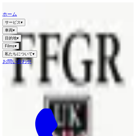
FFGR
LONDON · UK
ホーム
サービス
▾
車両
▾
目的地
▾
Films
▾
私たちについて
▾
お問い合わせ
JA