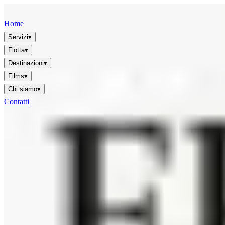
FFGR
LONDON · UK
Home
Servizi
▾
Flotta
▾
Destinazioni
▾
Films
▾
Chi siamo
▾
Contatti
IT