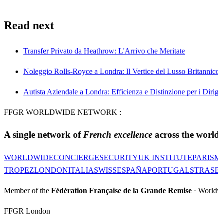
Read next
Transfer Privato da Heathrow: L'Arrivo che Meritate
Noleggio Rolls-Royce a Londra: Il Vertice del Lusso Britannic
Autista Aziendale a Londra: Efficienza e Distinzione per i Dirig
FFGR WORLDWIDE NETWORK :
A single network of
French excellence
across the world
WORLDWIDE
CONCIERGE
SECURITY
UK INSTITUTE
PARIS
TROPEZ
LONDON
ITALIA
SWISS
ESPAÑA
PORTUGAL
STRAS
Member of the
Fédération Française de la Grande Remise
· World
FFGR London