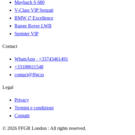
Maybach S 680
V-Class VIP Senzati
BMW i7 Excellence
Range Rover LWB
Sprinter VIP
Contact
WhatsApp ·
+33743461491
+33188611548
contact@ffgr.io
Legal
Privacy
Termini e condizioni
Contatti
©
2026
FFGR London :
All rights reserved.