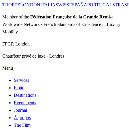
TROPEZ
LONDON
ITALIA
SWISS
ESPAÑA
PORTUGAL
STRAS
Member of the
Fédération Française de la Grande Remise
·
Worldwide Network · French Standards of Excellence in Luxury
Mobility
FFGR London
Chauffeur privé de luxe · Londres
Menu
Services
Flotte
Destinations
Événements
Journal
À propos
The Film