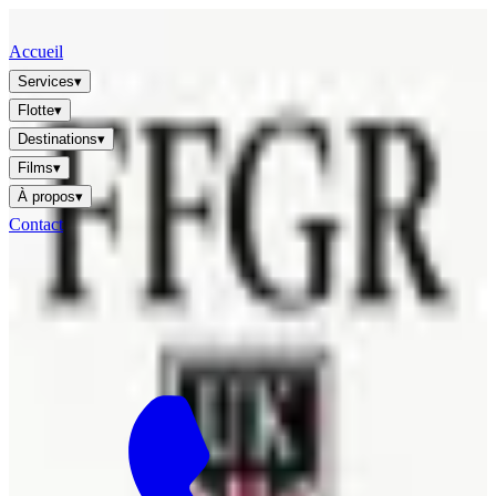
FFGR
LONDON · UK
Accueil
Services
▾
Flotte
▾
Destinations
▾
Films
▾
À propos
▾
Contact
🇫🇷
FR